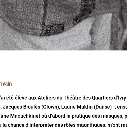
rivain
ai été élève aux Ateliers du Théâtre des Quartiers d’Ivry (
 Jacques Bioulès (Clown), Laurie Maklin (Danse) -, ensui
iane Mnouchkine) où d’abord la pratique des masques, pu
eu la chance d’interpréter des rôles magnifiques, m’ont